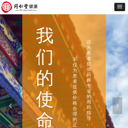
我
还
为
们
患
者
不
提
仅
供
为
的
药
患
师
者
专
提
业
供
使
的
价
用
格
넳
넲
药
合
指
命
理
导
的
。
正