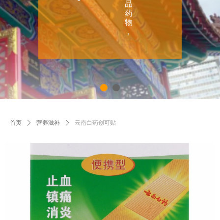
品
药
物
，
首页
ꄲ
营养滋补
ꄲ
云南白药创可贴